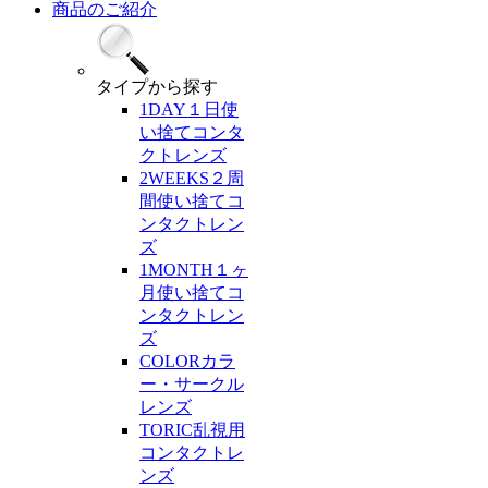
商品のご紹介
タイプ
から探す
1DAY
１日使
い捨てコンタ
クトレンズ
2WEEKS
２周
間使い捨てコ
ンタクトレン
ズ
1MONTH
１ヶ
月使い捨てコ
ンタクトレン
ズ
COLOR
カラ
ー・サークル
レンズ
TORIC
乱視用
コンタクトレ
ンズ