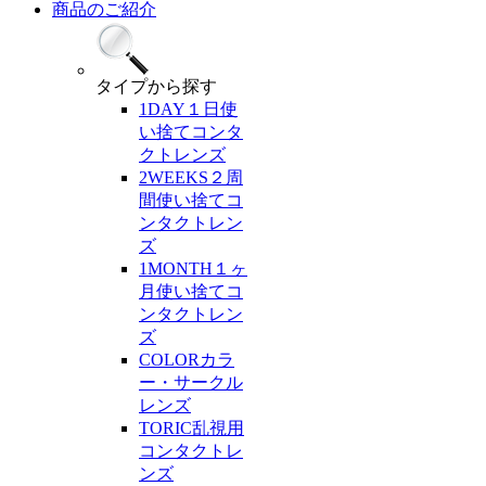
商品のご紹介
タイプ
から探す
1DAY
１日使
い捨てコンタ
クトレンズ
2WEEKS
２周
間使い捨てコ
ンタクトレン
ズ
1MONTH
１ヶ
月使い捨てコ
ンタクトレン
ズ
COLOR
カラ
ー・サークル
レンズ
TORIC
乱視用
コンタクトレ
ンズ