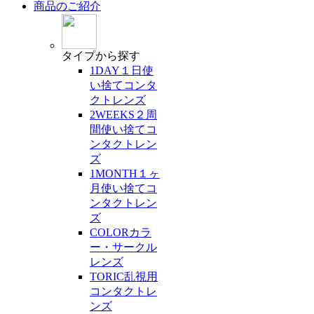
商品のご紹介
タイプ
から探す
1DAY
１日使
い捨てコンタ
クトレンズ
2WEEKS
２周
間使い捨てコ
ンタクトレン
ズ
1MONTH
１ヶ
月使い捨てコ
ンタクトレン
ズ
COLOR
カラ
ー・サークル
レンズ
TORIC
乱視用
コンタクトレ
ンズ