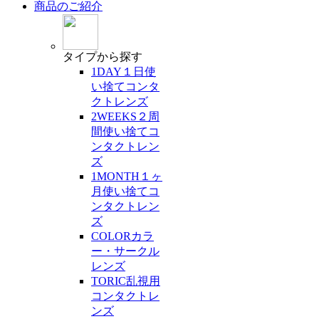
商品のご紹介
タイプ
から探す
1DAY
１日使
い捨てコンタ
クトレンズ
2WEEKS
２周
間使い捨てコ
ンタクトレン
ズ
1MONTH
１ヶ
月使い捨てコ
ンタクトレン
ズ
COLOR
カラ
ー・サークル
レンズ
TORIC
乱視用
コンタクトレ
ンズ