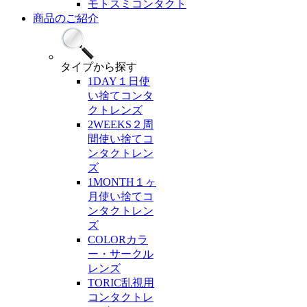
モトスミコンタクト
商品のご紹介
タイプ
から探す
1DAY
１日使
い捨てコンタ
クトレンズ
2WEEKS
２周
間使い捨てコ
ンタクトレン
ズ
1MONTH
１ヶ
月使い捨てコ
ンタクトレン
ズ
COLOR
カラ
ー・サークル
レンズ
TORIC
乱視用
コンタクトレ