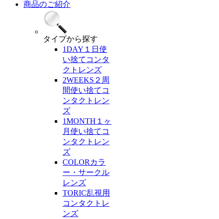
商品のご紹介
タイプ
から探す
1DAY
１日使
い捨てコンタ
クトレンズ
2WEEKS
２周
間使い捨てコ
ンタクトレン
ズ
1MONTH
１ヶ
月使い捨てコ
ンタクトレン
ズ
COLOR
カラ
ー・サークル
レンズ
TORIC
乱視用
コンタクトレ
ンズ