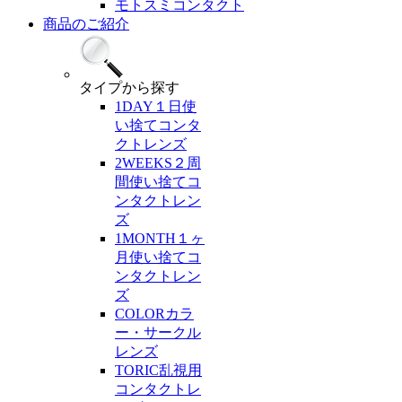
モトスミコンタクト
商品のご紹介
タイプ
から探す
1DAY
１日使
い捨てコンタ
クトレンズ
2WEEKS
２周
間使い捨てコ
ンタクトレン
ズ
1MONTH
１ヶ
月使い捨てコ
ンタクトレン
ズ
COLOR
カラ
ー・サークル
レンズ
TORIC
乱視用
コンタクトレ