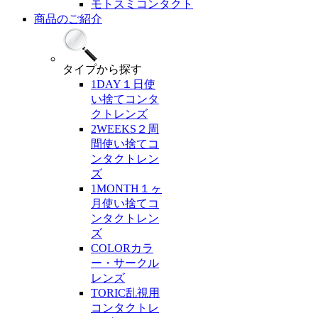
モトスミコンタクト
商品のご紹介
タイプ
から探す
1DAY
１日使
い捨てコンタ
クトレンズ
2WEEKS
２周
間使い捨てコ
ンタクトレン
ズ
1MONTH
１ヶ
月使い捨てコ
ンタクトレン
ズ
COLOR
カラ
ー・サークル
レンズ
TORIC
乱視用
コンタクトレ