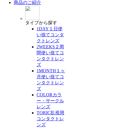
商品のご紹介
タイプ
から探す
1DAY
１日使
い捨てコンタ
クトレンズ
2WEEKS
２周
間使い捨てコ
ンタクトレン
ズ
1MONTH
１ヶ
月使い捨てコ
ンタクトレン
ズ
COLOR
カラ
ー・サークル
レンズ
TORIC
乱視用
コンタクトレ
ンズ