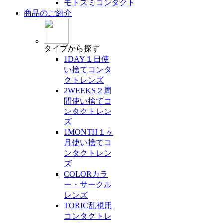
モトスミコンタクト
商品のご紹介
タイプ
から探す
1DAY
１日使
い捨てコンタ
クトレンズ
2WEEKS
２周
間使い捨てコ
ンタクトレン
ズ
1MONTH
１ヶ
月使い捨てコ
ンタクトレン
ズ
COLOR
カラ
ー・サークル
レンズ
TORIC
乱視用
コンタクトレ