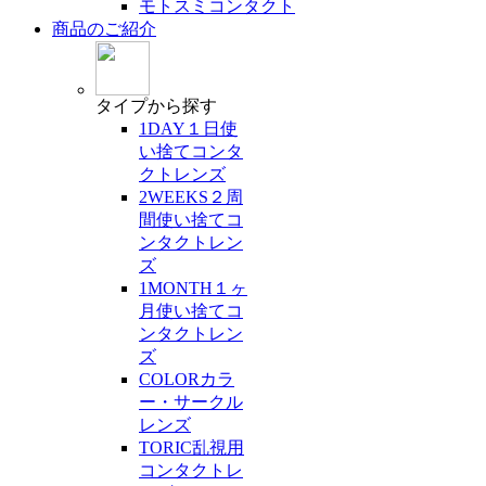
モトスミコンタクト
商品のご紹介
タイプ
から探す
1DAY
１日使
い捨てコンタ
クトレンズ
2WEEKS
２周
間使い捨てコ
ンタクトレン
ズ
1MONTH
１ヶ
月使い捨てコ
ンタクトレン
ズ
COLOR
カラ
ー・サークル
レンズ
TORIC
乱視用
コンタクトレ