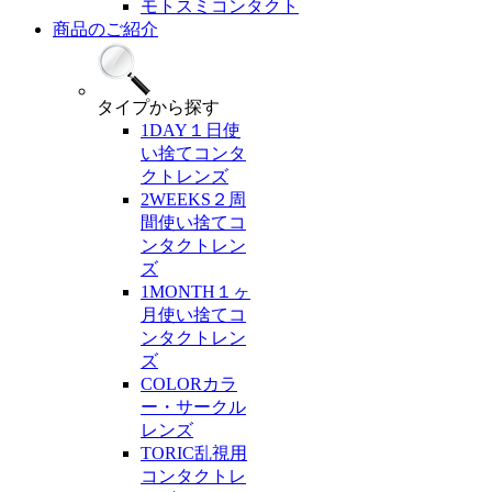
モトスミコンタクト
商品のご紹介
タイプ
から探す
1DAY
１日使
い捨てコンタ
クトレンズ
2WEEKS
２周
間使い捨てコ
ンタクトレン
ズ
1MONTH
１ヶ
月使い捨てコ
ンタクトレン
ズ
COLOR
カラ
ー・サークル
レンズ
TORIC
乱視用
コンタクトレ