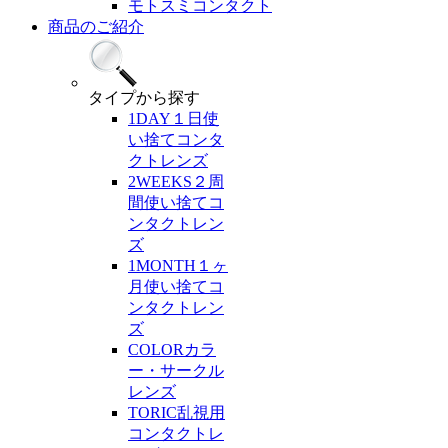
モトスミコンタクト
商品のご紹介
タイプ
から探す
1DAY
１日使
い捨てコンタ
クトレンズ
2WEEKS
２周
間使い捨てコ
ンタクトレン
ズ
1MONTH
１ヶ
月使い捨てコ
ンタクトレン
ズ
COLOR
カラ
ー・サークル
レンズ
TORIC
乱視用
コンタクトレ